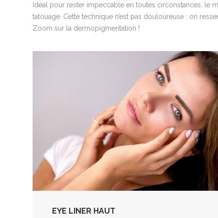
Idéal pour rester impeccable en toutes circonstances, le m
tatouage. Cette technique n’est pas douloureuse : on ressen
Zoom sur la dermopigmentation !
EYE LINER HAUT